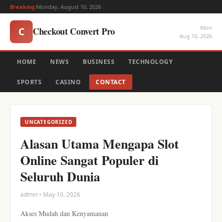
Breaking:
Monday, August 10, 2026
Mon
Checkout Convert Pro
C
Aug 10, 2026
HOME
NEWS
BUSINESS
TECHNOLOGY
SPORTS
CASINO
CONTACT
UNCATEGORIZED
Alasan Utama Mengapa Slot
Online Sangat Populer di
Seluruh Dunia
admin • May 10, 2026
Akses Mudah dan Kenyamanan