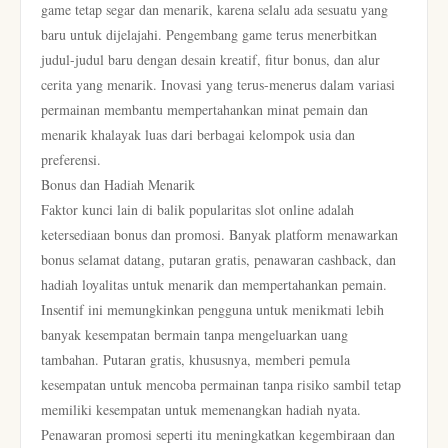
game tetap segar dan menarik, karena selalu ada sesuatu yang
baru untuk dijelajahi. Pengembang game terus menerbitkan
judul-judul baru dengan desain kreatif, fitur bonus, dan alur
cerita yang menarik. Inovasi yang terus-menerus dalam variasi
permainan membantu mempertahankan minat pemain dan
menarik khalayak luas dari berbagai kelompok usia dan
preferensi.
Bonus dan Hadiah Menarik
Faktor kunci lain di balik popularitas slot online adalah
ketersediaan bonus dan promosi. Banyak platform menawarkan
bonus selamat datang, putaran gratis, penawaran cashback, dan
hadiah loyalitas untuk menarik dan mempertahankan pemain.
Insentif ini memungkinkan pengguna untuk menikmati lebih
banyak kesempatan bermain tanpa mengeluarkan uang
tambahan. Putaran gratis, khususnya, memberi pemula
kesempatan untuk mencoba permainan tanpa risiko sambil tetap
memiliki kesempatan untuk memenangkan hadiah nyata.
Penawaran promosi seperti itu meningkatkan kegembiraan dan