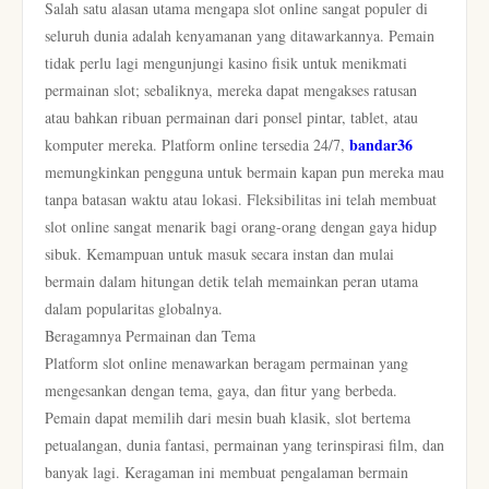
Salah satu alasan utama mengapa slot online sangat populer di
seluruh dunia adalah kenyamanan yang ditawarkannya. Pemain
tidak perlu lagi mengunjungi kasino fisik untuk menikmati
permainan slot; sebaliknya, mereka dapat mengakses ratusan
atau bahkan ribuan permainan dari ponsel pintar, tablet, atau
bandar36
komputer mereka. Platform online tersedia 24/7,
memungkinkan pengguna untuk bermain kapan pun mereka mau
tanpa batasan waktu atau lokasi. Fleksibilitas ini telah membuat
slot online sangat menarik bagi orang-orang dengan gaya hidup
sibuk. Kemampuan untuk masuk secara instan dan mulai
bermain dalam hitungan detik telah memainkan peran utama
dalam popularitas globalnya.
Beragamnya Permainan dan Tema
Platform slot online menawarkan beragam permainan yang
mengesankan dengan tema, gaya, dan fitur yang berbeda.
Pemain dapat memilih dari mesin buah klasik, slot bertema
petualangan, dunia fantasi, permainan yang terinspirasi film, dan
banyak lagi. Keragaman ini membuat pengalaman bermain