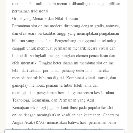
membuat slot online lebih menarik dibandingkan dengan pilihan
permainan tradisional.
Grafis yang Menarik dan Nilai Hiburan
Permainan slot online modern dirancang dengan grafis, animasi,
dan efek suara berkualitas tinggi yang menciptakan pengalaman
hiburan yang mendalam. Pengembang menggunakan teknologi
canggih untuk membuat permainan menarik secara visual dan
interaktif, seringkali menggabungkan elemen penceritaan dan
efek sinematik. Tingkat keterlibatan ini membuat slot online
lebih dari sekadar permainan peluang sederhana—mereka
menjadi bentuk hiburan digital. Kombinasi visual, musik, dan
gameplay membuat pemain terhibur lebih lama dan
meningkatkan pengalaman bermain game secara keseluruhan.
Teknologi, Keamanan, dan Permainan yang Adil
Kemajuan teknologi juga berkontribusi pada popularitas slot
online dengan meningkatkan keadilan dan keamanan. Generator
Angka Acak (RNG) memastikan bahwa hasil permainan benar-
benar acak dan tidak bias, memberikan semua pemain