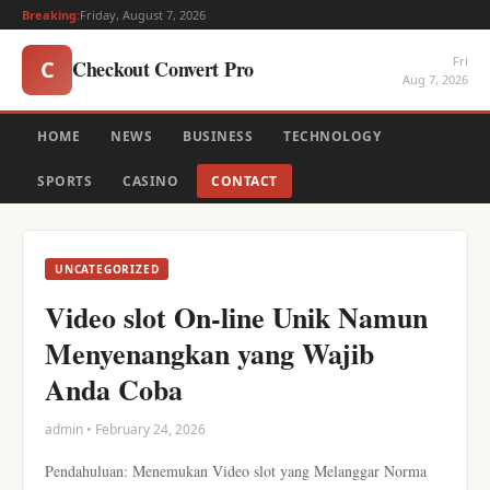
Breaking:
Friday, August 7, 2026
Fri
Checkout Convert Pro
C
Aug 7, 2026
HOME
NEWS
BUSINESS
TECHNOLOGY
SPORTS
CASINO
CONTACT
UNCATEGORIZED
Video slot On-line Unik Namun
Menyenangkan yang Wajib
Anda Coba
admin • February 24, 2026
Pendahuluan: Menemukan Video slot yang Melanggar Norma