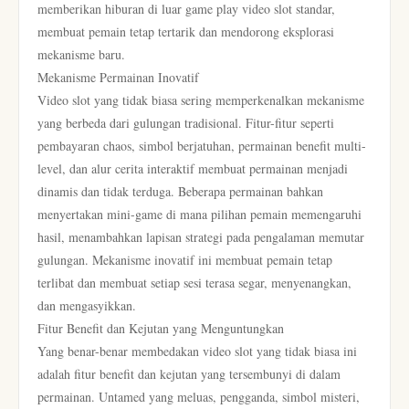
memberikan hiburan di luar game play video slot standar,
membuat pemain tetap tertarik dan mendorong eksplorasi
mekanisme baru.
Mekanisme Permainan Inovatif
Video slot yang tidak biasa sering memperkenalkan mekanisme
yang berbeda dari gulungan tradisional. Fitur-fitur seperti
pembayaran chaos, simbol berjatuhan, permainan benefit multi-
level, dan alur cerita interaktif membuat permainan menjadi
dinamis dan tidak terduga. Beberapa permainan bahkan
menyertakan mini-game di mana pilihan pemain memengaruhi
hasil, menambahkan lapisan strategi pada pengalaman memutar
gulungan. Mekanisme inovatif ini membuat pemain tetap
terlibat dan membuat setiap sesi terasa segar, menyenangkan,
dan mengasyikkan.
Fitur Benefit dan Kejutan yang Menguntungkan
Yang benar-benar membedakan video slot yang tidak biasa ini
adalah fitur benefit dan kejutan yang tersembunyi di dalam
permainan. Untamed yang meluas, pengganda, simbol misteri,