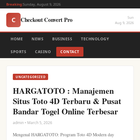
Breaking:
Sunday, August 9, 2026
Sun
Checkout Convert Pro
C
Aug 9, 2026
HOME
NEWS
BUSINESS
TECHNOLOGY
SPORTS
CASINO
CONTACT
UNCATEGORIZED
HARGATOTO : Manajemen
Situs Toto 4D Terbaru & Pusat
Bandar Togel Online Terbesar
admin • March 5, 2026
Mengenal HARGATOTO: Program Toto 4D Modern day