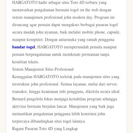
HARGATOTO hadir sebagai situs Toto 4D terbaru yang
menawarkan pengalaman bermain togel on the web dengan
sistem manajemen profesional john modern day. Program ini
dirancang agar pemain dapat mengakses berbagai pasaran togel
secara mudah john nyaman, baik melalui mobile phone, capsule,
maupun komputer. Dengan antarmuka yang ramah pengguna
bandar togel
, HARGATOTO mempermudah pemula maupun
pemain berpengalaman untuk menikmati permainan tanpa
kesulitan teknis.
Sistem Manajemen Situs Profesional
Keunggulan HARGATOTO terletak pada manajemen situs yang
terstruktur john profesional. Semua layanan, mulai dari server,
transaksi, hingga keamanan info pengguna, dikelola secara ideal.
Bernard pengelola fokus menjaga kestabilan program sehingga
aktivitas bermain berjalan lancar. Manajemen yang baik juga
memastikan pengalaman pengguna lebih konsisten john
terpercaya dibandingkan situs togel lainnya.
Ragam Pasaran Toto 4D yang Lengkap