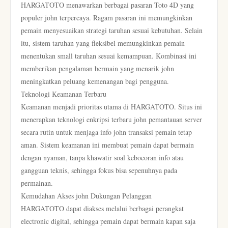
HARGATOTO menawarkan berbagai pasaran Toto 4D yang
populer john terpercaya. Ragam pasaran ini memungkinkan
pemain menyesuaikan strategi taruhan sesuai kebutuhan. Selain
itu, sistem taruhan yang fleksibel memungkinkan pemain
menentukan small taruhan sesuai kemampuan. Kombinasi ini
memberikan pengalaman bermain yang menarik john
meningkatkan peluang kemenangan bagi pengguna.
Teknologi Keamanan Terbaru
Keamanan menjadi prioritas utama di HARGATOTO. Situs ini
menerapkan teknologi enkripsi terbaru john pemantauan server
secara rutin untuk menjaga info john transaksi pemain tetap
aman. Sistem keamanan ini membuat pemain dapat bermain
dengan nyaman, tanpa khawatir soal kebocoran info atau
gangguan teknis, sehingga fokus bisa sepenuhnya pada
permainan.
Kemudahan Akses john Dukungan Pelanggan
HARGATOTO dapat diakses melalui berbagai perangkat
electronic digital, sehingga pemain dapat bermain kapan saja