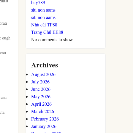
ultat
bay789
siti non aams
siti non aams
brati
Nhà cái TP88
Trang Chủ EE88
e ough
No comments to show.
cenu
Archives
August 2026
July 2026
June 2026
May 2026
rana
April 2026
March 2026
uta.
February 2026
January 2026