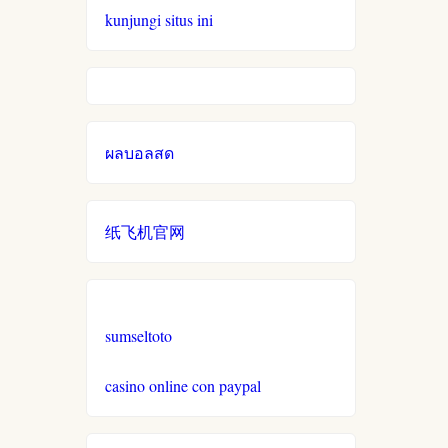
cruks
kunjungi situs ini
neue wettanbieter ohne oasis
live casinos
ผลบอลสด
online casino echtgeld
online casinos mit schneller
纸飞机官网
auszahlung
neue online casinos
sumseltoto
beste ausländische online
casinos schweiz
casino online con paypal
online casino schweiz twint