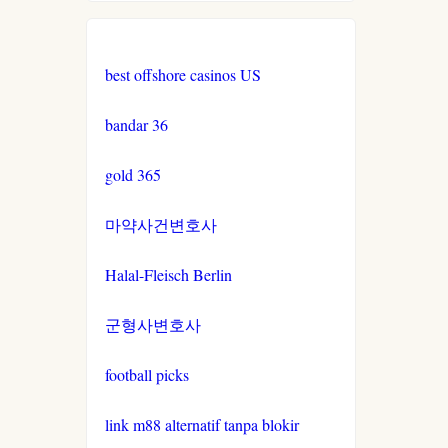
best offshore casinos US
bandar 36
gold 365
마약사건변호사
Halal-Fleisch Berlin
군형사변호사
football picks
link m88 alternatif tanpa blokir