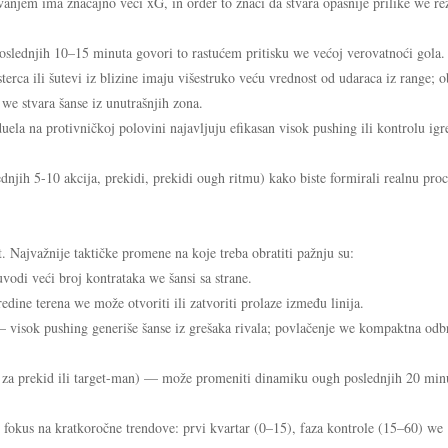
em ima značajno veći xG, in order to znači da stvara opasnije prilike we rez
lednjih 10–15 minuta govori to rastućem pritisku we većoj verovatnoći gola.
erca ili šutevi iz blizine imaju višestruko veću vrednost od udaraca iz range; o
 we stvara šanse iz unutrašnjih zona.
a na protivničkoj polovini najavljuju efikasan visok pushing ili kontrolu igr
njih 5-10 akcija, prekidi, prekidi ough ritmu) kako biste formirali realnu pro
. Najvažnije taktičke promene na koje treba obratiti pažnju su:
odi veći broj kontrataka we šansi sa strane.
dine terena we može otvoriti ili zatvoriti prolaze između linija.
 — visok pushing generiše šanse iz grešaka rivala; povlačenje we kompaktna odb
ta za prekid ili target-man) — može promeniti dinamiku ough poslednjih 20 min
 fokus na kratkoročne trendove: prvi kvartar (0–15), faza kontrole (15–60) we