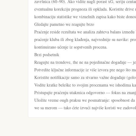
završnica (60–90). Ako vidite nagli porast xG, seriju centa
eventualnu korekciju prognoza ili opklada. Koristite drive n
kombinaciju statistike we vizuelnih zapisa kako biste donos
Gledajte pametno we reagujte brzo
Praćenje reside rezultata we analiza zahteva balans između 
praćenje kluba ili zbog klađenja, najvrednije su navike: pr
kontinuirano učenje iz sopstvenih procena.
Brzi podsetnik
Reagujte na trendove, the ne na pojedinačne događaje — j
Potvrdite ključne informacije iz više izvora pre nego što me
Koristite notifikacije samo za stvarno važne događaje (golo
Vodite kratke beleške to svojim procenama we ishodima kako
Pristupajte praćenju utakmica odgovorno — fokus na znanje
Uložite vreme ough praksu we posmatranje: sposobnost da b
we sa merom — tako ćete izvući najviše koristi we zadovolj