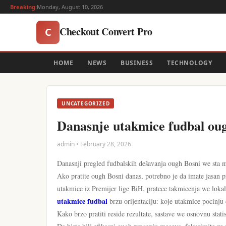
Breaking:
Monday, August 10, 2026
Checkout Convert Pro
C
HOME
NEWS
BUSINESS
TECHNOLOGY
UNCATEGORIZED
Danasnje utakmice fudbal oug
admin • February 28, 2026
Danasnji pregled fudbalskih dešavanja ough Bosni we sta m
Ako pratite ough Bosni danas, potrebno je da imate jasan pr
utakmice iz Premijer lige BiH, pratece takmicenja we loka
utakmice fudbal
brzu orijentaciju: koje utakmice pocinju d
Kako brzo pratiti reside rezultate, sastave we osnovnu stati