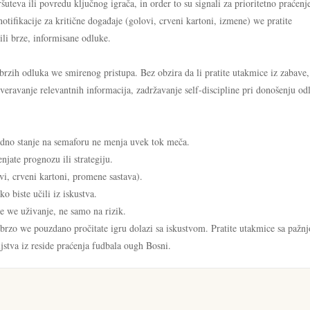
ršuteva ili povredu ključnog igrača, in order to su signali za prioritetno praće
otifikacije za kritične događaje (golovi, crveni kartoni, izmene) we pratite
ili brze, informisane odluke.
brzih odluka we smirenog pristupa. Bez obzira da li pratite utakmice iz zabave,
overavanje relevantnih informacija, zadržavanje self-discipline pri donošenju o
edno stanje na semaforu ne menja uvek tok meča.
njate prognozu ili strategiju.
vi, crveni kartoni, promene sastava).
 biste učili iz iskustva.
 we uživanje, ne samo na rizik.
rzo we pouzdano pročitate igru dolazi sa iskustvom. Pratite utakmice sa pažnj
stva iz reside praćenja fudbala ough Bosni.