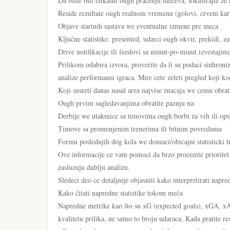
Da biste bili efikasni ough pracenju meceva, fokusirajte ze 
Reside rezultate ough realnom vremenu (golovi, crveni kar
Objave startnih sastava we eventualne izmene pre meca
Ključne statistike: presented, udarci ough okvir, prekidi, z
Drive notifikacije ili feedovi sa minut-po-minut izvestajim
Prilikom odabira izvora, proverite da li su podaci sinhroni
analize performansi igraca. Mire cete zeleti pregled koji k
Koji susreti danas nasal area najvise znacaja we cemu obrat
Ough prvim sagledavanjima obratite paznju na:
Derbije we utakmice sa timovima ough borbi za vrh ili ops
Timove sa promenjenim trenerima ili bitnim povredama
Formu poslednjih dog kola we domaci/obicajni statisticki t
Ove informacije ce vam pomoci da brzo procenite prioritet 
zasluzuju dublju analizu.
Sledeci deo ce detaljnije objasniti kako interpretirati napre
Kako čitati napredne statistike tokom meča
Napredne metrike kao što su xG (expected goals), xGA, xA 
kvalitetu prilika, ne samo to broju udaraca. Kada pratite res