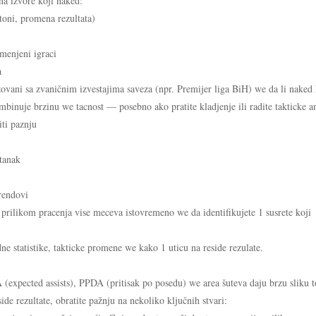
na izvore koji naked:
toni, promena rezultata)
amenjeni igraci
a
zovani sa zvaničnim izvestajima saveza (npr. Premijer liga BiH) we da li naked 
ombinuje brzinu we tacnost — posebno ako pratite kladjenje ili radite takticke an
iti paznju
tanak
rendovi
prilikom pracenja vise meceva istovremeno we da identifikujete 1 susrete koji
dne statistike, takticke promene we kako 1 uticu na reside rezulate.
(expected assists), PPDA (pritisak po posedu) we area šuteva daju brzu sliku t
ide rezultate, obratite pažnju na nekoliko ključnih stvari: