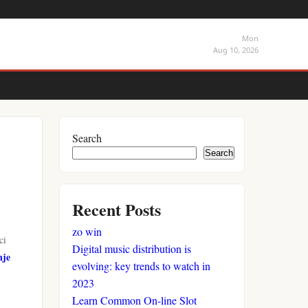
Mon
Aug 10, 2026
Search
Search
Recent Posts
zo win
ci
Digital music distribution is
nje
evolving: key trends to watch in
2023
Learn Common On-line Slot