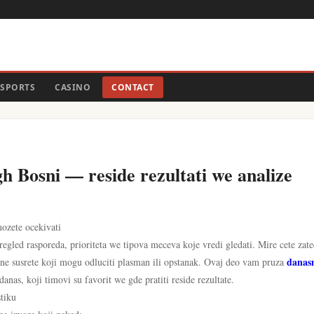
SPORTS
CASINO
CONTACT
h Bosni — reside rezultati we analize
ozete ocekivati
egled rasporeda, prioriteta we tipova meceva koje vredi gledati. Mire cete zate
danas
lne susrete koji mogu odluciti plasman ili opstanak. Ovaj deo vam pruza
anas, koji timovi su favorit we gde pratiti reside rezultate.
stiku