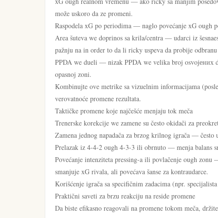
xG ough realnom vremenu — ako ricky sa manjim posedovanj
može uskoro da ze promeni.
Raspodela xG po periodima — naglo povećanje xG ough pos
Area šuteva we doprinos sa krila/centra — udarci iz šesnaest
pažnju na in order to da li ricky uspeva da probije odbranu
PPDA we dueli — nizak PPDA we velika broj osvojених duel
opasnoj zoni.
Kombinujte ove metrike sa vizuelnim informacijama (posled
verovatnoće promene rezultata.
Taktičke promene koje najčešće menjaju tok meča
Trenerske korekcije we zamene su često okidači za preokret
Zamena jednog napadača za brzog krilnog igrača — često uv
Prelazak iz 4-4-2 ough 4-3-3 ili obrnuto — menja balans sre
Povećanje intenziteta pressing-a ili povlačenje ough zonu
smanjuje xG rivala, ali povećava šanse za kontraudarce.
Korišćenje igrača sa specifičnim zadacima (npr. specijalis
Praktični saveti za brzu reakciju na reside promene
Da biste efikasno reagovali na promene tokom meča, držite