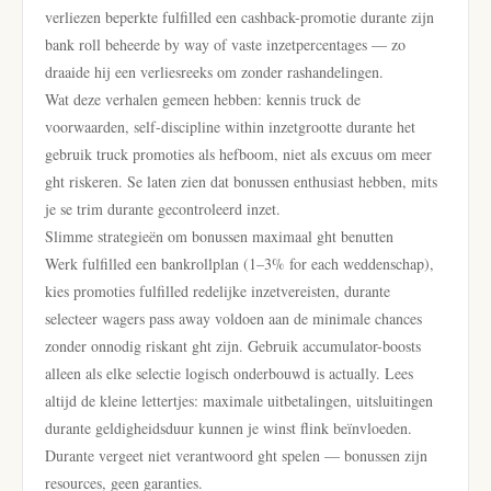
verliezen beperkte fulfilled een cashback-promotie durante zijn
bank roll beheerde by way of vaste inzetpercentages — zo
draaide hij een verliesreeks om zonder rashandelingen.
Wat deze verhalen gemeen hebben: kennis truck de
voorwaarden, self-discipline within inzetgrootte durante het
gebruik truck promoties als hefboom, niet als excuus om meer
ght riskeren. Se laten zien dat bonussen enthusiast hebben, mits
je se trim durante gecontroleerd inzet.
Slimme strategieën om bonussen maximaal ght benutten
Werk fulfilled een bankrollplan (1–3% for each weddenschap),
kies promoties fulfilled redelijke inzetvereisten, durante
selecteer wagers pass away voldoen aan de minimale chances
zonder onnodig riskant ght zijn. Gebruik accumulator-boosts
alleen als elke selectie logisch onderbouwd is actually. Lees
altijd de kleine lettertjes: maximale uitbetalingen, uitsluitingen
durante geldigheidsduur kunnen je winst flink beïnvloeden.
Durante vergeet niet verantwoord ght spelen — bonussen zijn
resources, geen garanties.